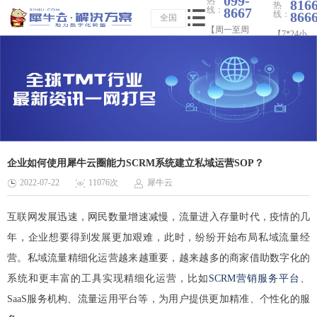
099-
热
816
热
线：
8667
线：
866
全国
【周一至周
【7*24小
日 09：00-
时】
20：00】
企业如何使用犀牛云圈能力SCRM系统建立私域运营SOP？
2022-07-22
11076次
犀牛云
互联网发展迅速，网民数量增速减慢，流量进入存量时代，疫情的几
年，企业想要得到发展更加艰难，此时，纷纷开始布局私域流量经
营。
私域流量精细化运营越来越重要，越来越多的商家借助数字化的
系统和更丰富的工具实现精细化运营，比如
SCRM营销服务平台
、
SaaS服务机构、流量运用平台等，为用户提供更加精准、个性化的服