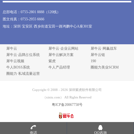
总部电话：0755-2801 8888（120线）
图文传真：0755-2955 6666
地址：深圳·宝安区·西乡街道宝田一路鸿鹏中心A座301室
犀牛云
犀牛云·企业云网站
犀牛云·网赢战车
犀牛云·品牌占位系统
犀牛云解决方案
犀牛云链
犀牛云视频
紫虎
190
牛人BOSS系统
牛人产品经理
圈能力美业SCRM
圈能力·私域流量运营
Copyright © 2008 -
2026
深圳紫虎软件有限公司
（xiniu.com） All Rights Reserved
粤ICP备20067758号
电话
QQ咨询