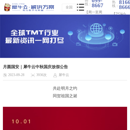
099-
热
816
热
线：
8667
线：
866
全国
【周一至周
【7*24小
日 09：00-
时】
20：00】
月圆国安｜犀牛云中秋国庆放假公告
2023-09-28
3936次
犀牛云
共赴明月之约
同贺祖国之诞