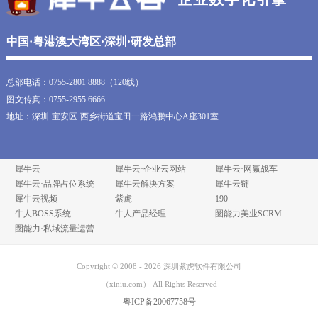
中国·粤港澳大湾区·深圳·研发总部
总部电话：0755-2801 8888（120线）
图文传真：0755-2955 6666
地址：深圳·宝安区·西乡街道宝田一路鸿鹏中心A座301室
犀牛云
犀牛云·企业云网站
犀牛云·网赢战车
犀牛云·品牌占位系统
犀牛云解决方案
犀牛云链
犀牛云视频
紫虎
190
牛人BOSS系统
牛人产品经理
圈能力美业SCRM
圈能力·私域流量运营
Copyright © 2008 -
2026
深圳紫虎软件有限公司
（xiniu.com） All Rights Reserved
粤ICP备20067758号