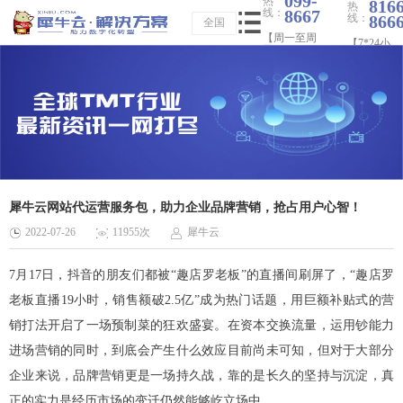
099-
热
816
热
线：
8667
线：
866
全国
【周一至周
【7*24小
日 09：00-
时】
20：00】
犀牛云网站代运营服务包，助力企业品牌营销，抢占用户心智！
2022-07-26
11955次
犀牛云
7月17日，抖音的朋友们都被“趣店罗老板”的直播间刷屏了，“趣店罗
老板直播19小时，销售额破2.5亿”成为热门话题，用巨额补贴式的营
销打法开启了一场预制菜的狂欢盛宴。在资本交换流量，运用钞能力
进场营销的同时，到底会产生什么效应目前尚未可知，但对于大部分
企业来说，
品牌营销
更是一场持久战，靠的是长久的坚持与沉淀，真
正的实力是经历市场的变迁仍然能够屹立场中。